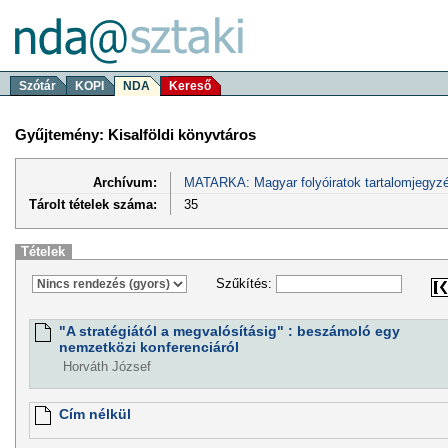
Szótár
KOPI
NDA
Kereső
Gyűjtemény: Kisalföldi könyvtáros
Archívum:
MATARKA: Magyar folyóiratok tartalomjegyzé
Tárolt tételek száma:
35
Tételek
Szűkítés:
"A stratégiától a megvalósításig" : beszámoló egy
nemzetközi konferenciáról
Horváth József
Cím nélkül