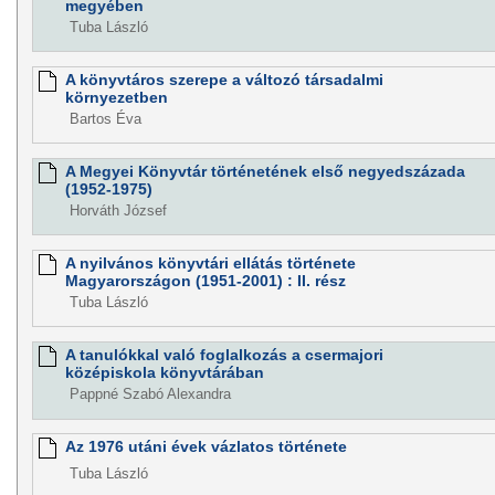
megyében
Tuba László
A könyvtáros szerepe a változó társadalmi
környezetben
Bartos Éva
A Megyei Könyvtár történetének első negyedszázada
(1952-1975)
Horváth József
A nyilvános könyvtári ellátás története
Magyarországon (1951-2001) : II. rész
Tuba László
A tanulókkal való foglalkozás a csermajori
középiskola könyvtárában
Pappné Szabó Alexandra
Az 1976 utáni évek vázlatos története
Tuba László