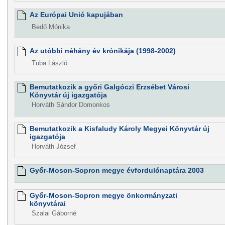
Az Európai Unió kapujában
Bedő Mónika
Az utóbbi néhány év krónikája (1998-2002)
Tuba László
Bemutatkozik a győri Galgóczi Erzsébet Városi
Könyvtár új igazgatója
Horváth Sándor Domonkos
Bemutatkozik a Kisfaludy Károly Megyei Könyvtár új
igazgatója
Horváth József
Győr-Moson-Sopron megye évfordulónaptára 2003
Győr-Moson-Sopron megye önkormányzati
könyvtárai
Szalai Gáborné