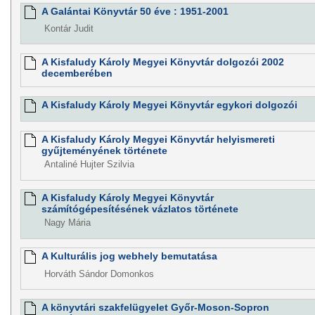
A Galántai Könyvtár 50 éve : 1951-2001
Kontár Judit
A Kisfaludy Károly Megyei Könyvtár dolgozói 2002
decemberében
A Kisfaludy Károly Megyei Könyvtár egykori dolgozói
A Kisfaludy Károly Megyei Könyvtár helyismereti
gyűjteményének története
Antaliné Hujter Szilvia
A Kisfaludy Károly Megyei Könyvtár
számítógépesítésének vázlatos története
Nagy Mária
A Kulturális jog webhely bemutatása
Horváth Sándor Domonkos
A könyvtári szakfelügyelet Győr-Moson-Sopron