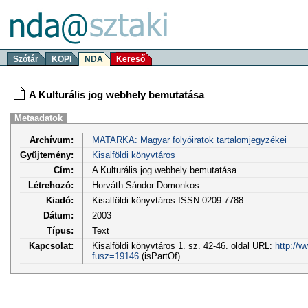
Szótár
KOPI
NDA
Kereső
A Kulturális jog webhely bemutatása
Metaadatok
Archívum:
MATARKA: Magyar folyóiratok tartalomjegyzékei
Gyűjtemény:
Kisalföldi könyvtáros
Cím:
A Kulturális jog webhely bemutatása
Létrehozó:
Horváth Sándor Domonkos
Kiadó:
Kisalföldi könyvtáros ISSN 0209-7788
Dátum:
2003
Típus:
Text
Kapcsolat:
Kisalföldi könyvtáros 1. sz. 42-46. oldal URL:
http://w
fusz=19146
(isPartOf)