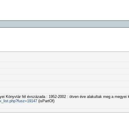
egyei Könyvtár fél évszázada : 1952-2002 : ötven éve alakultak meg a megyei
kk_list.php?fusz=19147
(isPartOf)