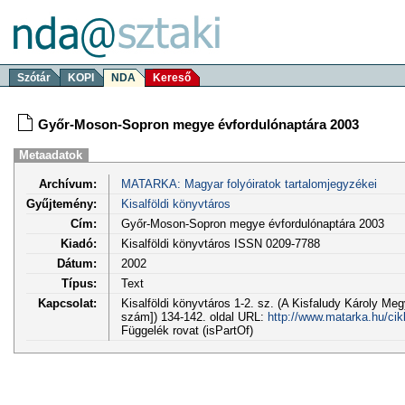
Szótár
KOPI
NDA
Kereső
Győr-Moson-Sopron megye évfordulónaptára 2003
Metaadatok
Archívum:
MATARKA: Magyar folyóiratok tartalomjegyzékei
Gyűjtemény:
Kisalföldi könyvtáros
Cím:
Győr-Moson-Sopron megye évfordulónaptára 2003
Kiadó:
Kisalföldi könyvtáros ISSN 0209-7788
Dátum:
2002
Típus:
Text
Kapcsolat:
Kisalföldi könyvtáros 1-2. sz. (A Kisfaludy Károly M
szám]) 134-142. oldal URL:
http://www.matarka.hu/ci
Függelék rovat (isPartOf)