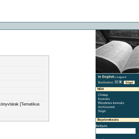
in English
|
magyarul
Betűméret:
Súgó
NDA
Címlap
Keresés
Részletes keresés
 könyvtárak [Tematikus
Archívumok
Súgó
Bejelentkezés
Belépés