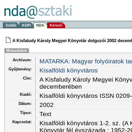
Szótár
KOPI
NDA
Kereső
A Kisfaludy Károly Megyei Könyvtár dolgozói 2002 dece
Metaadatok
Archívum:
MATARKA: Magyar folyóiratok ta
Gyűjtemény:
Kisalföldi könyvtáros
Cím:
A Kisfaludy Károly Megyei Könyv
decemberében
Kiadó:
Kisalföldi könyvtáros ISSN 0209
Dátum:
2002
Típus:
Text
Kapcsolat:
Kisalföldi könyvtáros 1-2. sz. (A
Könyvtár fél évszázada : 1952-2