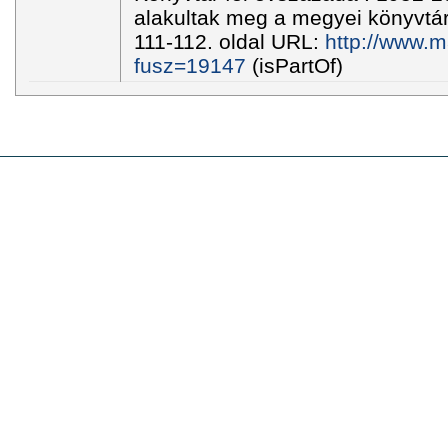
alakultak meg a megyei könyvtá
111-112. oldal URL:
http://www.m
fusz=19147
(isPartOf)