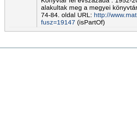
Könyvtár fél évszázada : 1952-2
alakultak meg a megyei könyvtá
74-84. oldal URL:
http://www.mat
fusz=19147
(isPartOf)