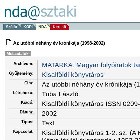
Szótár
KOPI
NDA
Kereső
Az utóbbi néhány év krónikája (1998-2002)
Metaadatok
Archívum:
MATARKA: Magyar folyóiratok ta
Gyűjtemény:
Kisalföldi könyvtáros
Cím:
Az utóbbi néhány év krónikája (
Létrehozó:
Tuba László
Kiadó:
Kisalföldi könyvtáros ISSN 0209
Dátum:
2002
Típus:
Text
Kapcsolat:
Kisalföldi könyvtáros 1-2. sz. (A