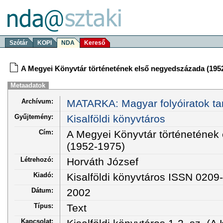
Szótár
KOPI
NDA
Kereső
A Megyei Könyvtár történetének első negyedszázada (195
Metaadatok
Archívum:
MATARKA: Magyar folyóiratok ta
Gyűjtemény:
Kisalföldi könyvtáros
Cím:
A Megyei Könyvtár történetének
(1952-1975)
Létrehozó:
Horváth József
Kiadó:
Kisalföldi könyvtáros ISSN 0209
Dátum:
2002
Típus:
Text
Kapcsolat: