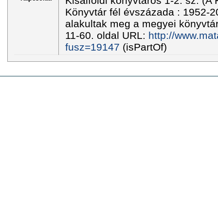
Kisalföldi könyvtáros 1-2. sz. (A
Könyvtár fél évszázada : 1952-2
alakultak meg a megyei könyvtá
11-60. oldal URL:
http://www.mat
fusz=19147
(isPartOf)