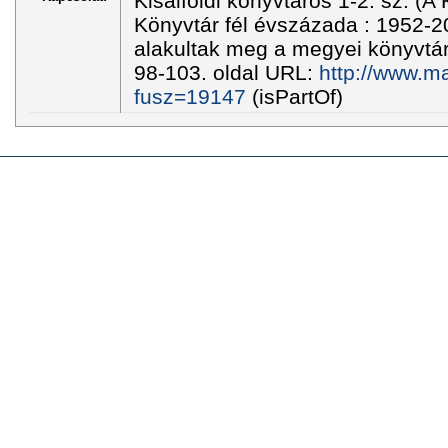
Kisalföldi könyvtáros 1-2. sz. (A
Könyvtár fél évszázada : 1952-2
alakultak meg a megyei könyvtá
98-103. oldal URL:
http://www.ma
fusz=19147
(isPartOf)