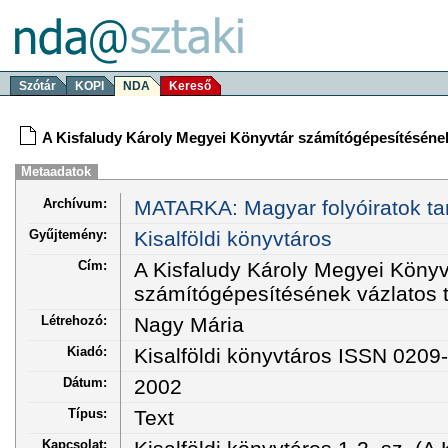
Szótár
KOPI
NDA
Kereső
A Kisfaludy Károly Megyei Könyvtár számítógépesítésének
Metaadatok
Archívum:
MATARKA: Magyar folyóiratok ta
Gyűjtemény:
Kisalföldi könyvtáros
Cím:
A Kisfaludy Károly Megyei Könyv
számítógépesítésének vázlatos t
Létrehozó:
Nagy Mária
Kiadó:
Kisalföldi könyvtáros ISSN 0209
Dátum:
2002
Típus:
Text
Kapcsolat: