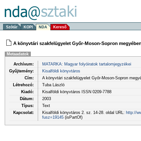
Szótár
KOPI
NDA
Kereső
A könyvtári szakfelügyelet Győr-Moson-Sopron megyébe
Metaadatok
Archívum:
MATARKA: Magyar folyóiratok tartalomjegyzékei
Gyűjtemény:
Kisalföldi könyvtáros
Cím:
A könyvtári szakfelügyelet Győr-Moson-Sopron megy
Létrehozó:
Tuba László
Kiadó:
Kisalföldi könyvtáros ISSN 0209-7788
Dátum:
2003
Típus:
Text
Kapcsolat:
Kisalföldi könyvtáros 2. sz. 14-28. oldal URL:
http://w
fusz=19145
(isPartOf)