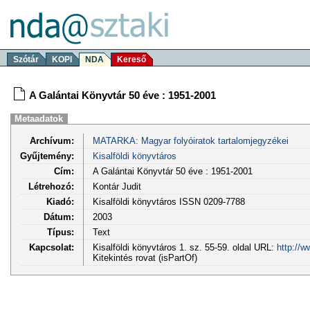
Szótár
KOPI
NDA
Kereső
A Galántai Könyvtár 50 éve : 1951-2001
Metaadatok
Archívum:
MATARKA: Magyar folyóiratok tartalomjegyzékei
Gyűjtemény:
Kisalföldi könyvtáros
Cím:
A Galántai Könyvtár 50 éve : 1951-2001
Létrehozó:
Kontár Judit
Kiadó:
Kisalföldi könyvtáros ISSN 0209-7788
Dátum:
2003
Típus:
Text
Kapcsolat:
Kisalföldi könyvtáros 1. sz. 55-59. oldal URL:
http://
Kitekintés rovat (isPartOf)