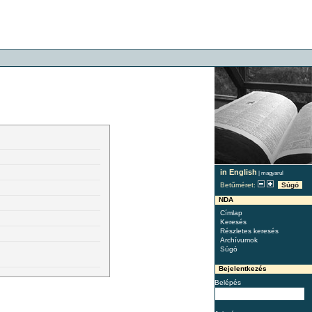
in English
|
magyarul
Betűméret:
Súgó
NDA
Címlap
Keresés
Részletes keresés
Archívumok
Súgó
Bejelentkezés
Belépés