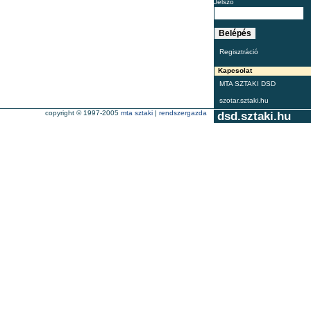
Jelszó
Regisztráció
Kapcsolat
MTA SZTAKI DSD
szotar.sztaki.hu
copyright © 1997-2005
mta sztaki
|
rendszergazda
dsd.sztaki.hu