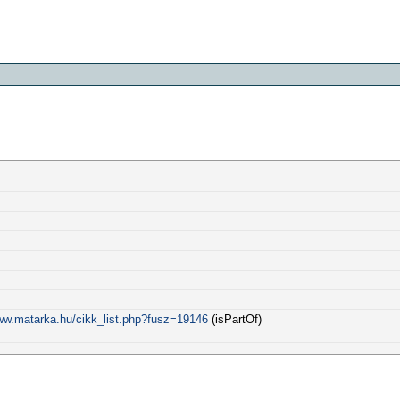
www.matarka.hu/cikk_list.php?fusz=19146
(isPartOf)