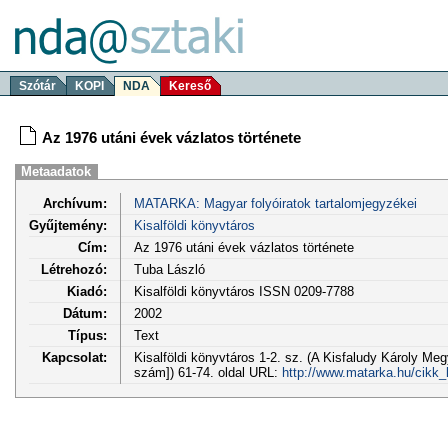
Szótár
KOPI
NDA
Kereső
Az 1976 utáni évek vázlatos története
Metaadatok
Archívum:
MATARKA: Magyar folyóiratok tartalomjegyzékei
Gyűjtemény:
Kisalföldi könyvtáros
Cím:
Az 1976 utáni évek vázlatos története
Létrehozó:
Tuba László
Kiadó:
Kisalföldi könyvtáros ISSN 0209-7788
Dátum:
2002
Típus:
Text
Kapcsolat:
Kisalföldi könyvtáros 1-2. sz. (A Kisfaludy Károly M
szám]) 61-74. oldal URL:
http://www.matarka.hu/cikk_