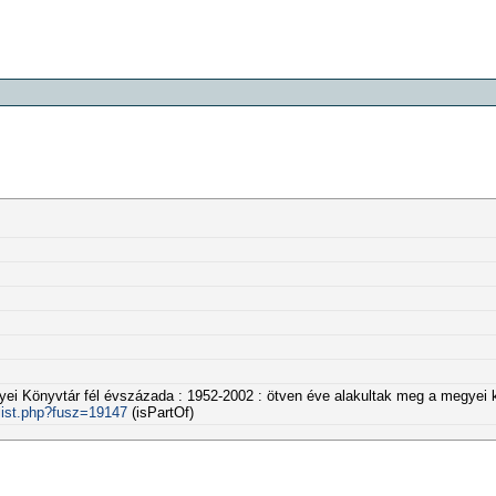
egyei Könyvtár fél évszázada : 1952-2002 : ötven éve alakultak meg a megyei
list.php?fusz=19147
(isPartOf)