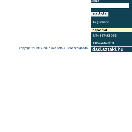
Jelszó
Regisztráció
Kapcsolat
MTA SZTAKI DSD
szotar.sztaki.hu
copyright © 1997-2005
mta sztaki
|
rendszergazda
dsd.sztaki.hu