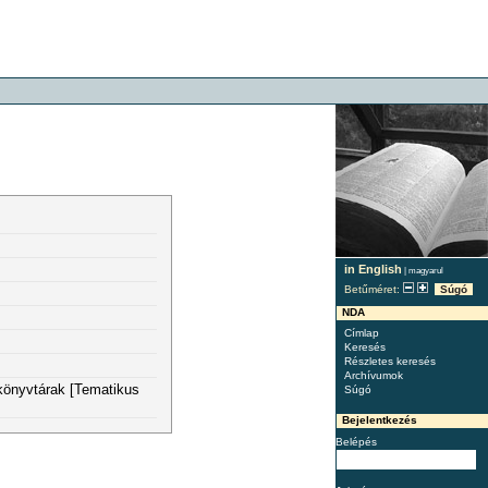
in English
|
magyarul
Betűméret:
Súgó
NDA
Címlap
Keresés
Részletes keresés
Archívumok
 könyvtárak [Tematikus
Súgó
Bejelentkezés
Belépés