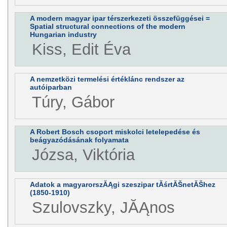
A modern magyar ipar térszerkezeti összefüggései =
Spatial structural connections of the modern
Hungarian industry
Kiss, Edit Éva
A nemzetközi termelési értéklánc rendszer az
autóiparban
Túry, Gábor
A Robert Bosch csoport miskolci letelepedése és
beágyazódásának folyamata
Józsa, Viktória
Adatok a magyarorszĂĄgi szeszipar tĂśrtĂŠnetĂŠhez
(1850-1910)
Szulovszky, JĂĄnos