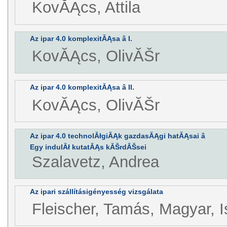
KovĂĄcs, Attila
Az ipar 4.0 komplexitĂĄsa â I.
KovĂĄcs, OlivĂŠr
Az ipar 4.0 komplexitĂĄsa â II.
KovĂĄcs, OlivĂŠr
Az ipar 4.0 technolĂłgiĂĄk gazdasĂĄgi hatĂĄsai â
Egy indulĂł kutatĂĄs kĂŠrdĂŠsei
Szalavetz, Andrea
Az ipari szállításigényesség vizsgálata
Fleischer, Tamás, Magyar, I