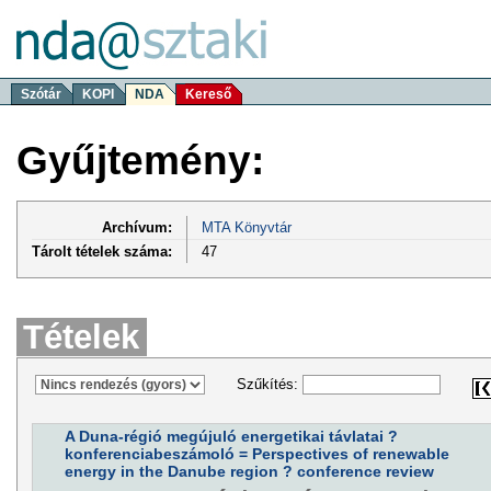
Szótár
KOPI
NDA
Kereső
Gyűjtemény:
Archívum:
MTA Könyvtár
Tárolt tételek száma:
47
Tételek
Szűkítés:
A Duna-régió megújuló energetikai távlatai ?
konferenciabeszámoló = Perspectives of renewable
energy in the Danube region ? conference review