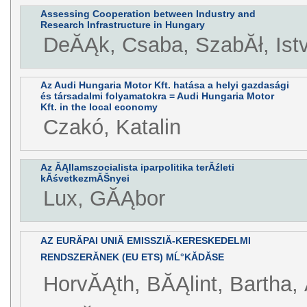
Assessing Cooperation between Industry and
Research Infrastructure in Hungary
DeĂĄk, Csaba, SzabĂł, Is
Az Audi Hungaria Motor Kft. hatása a helyi gazdasági
és társadalmi folyamatokra = Audi Hungaria Motor
Kft. in the local economy
Czakó, Katalin
Az ĂĄllamszocialista iparpolitika terĂźleti
kĂśvetkezmĂŠnyei
Lux, GĂĄbor
AZ EURĂPAI UNIĂ EMISSZIĂ-KERESKEDELMI
RENDSZERĂNEK (EU ETS) MĹ°KĂDĂSE
HorvĂĄth, BĂĄlint, Bartha, 