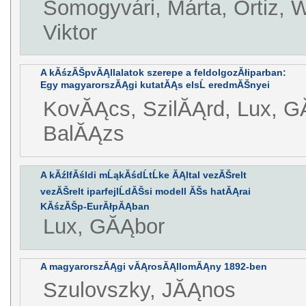
Somogyvári, Márta, Ortiz, Wi
Viktor
A kĂśzĂŠpvĂĄllalatok szerepe a feldolgozĂłiparban:
Egy magyarorszĂĄgi kutatĂĄs elsĹ eredmĂŠnyei
KovĂĄcs, SzilĂĄrd, Lux, G
BalĂĄzs
A kĂźlfĂśldi mĹąkĂśdĹtĹke ĂĄltal vezĂŠrelt
vezĂŠrelt iparfejlĹdĂŠsi modell ĂŠs hatĂĄrai
KĂśzĂŠp-EurĂłpĂĄban
Lux, GĂĄbor
A magyarorszĂĄgi vĂĄrosĂĄllomĂĄny 1892-ben
Szulovszky, JĂĄnos