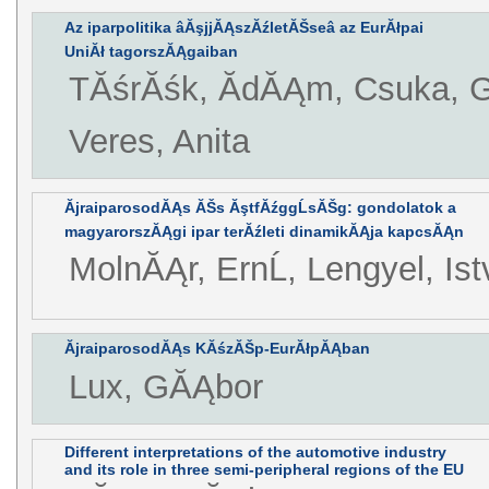
Az iparpolitika âĂşjjĂĄszĂźletĂŠseâ az EurĂłpai
UniĂł tagorszĂĄgaiban
TĂśrĂśk, ĂdĂĄm, Csuka, 
Veres, Anita
ĂjraiparosodĂĄs ĂŠs ĂştfĂźggĹsĂŠg: gondolatok a
magyarorszĂĄgi ipar terĂźleti dinamikĂĄja kapcsĂĄn
MolnĂĄr, ErnĹ, Lengyel, 
ĂjraiparosodĂĄs KĂśzĂŠp-EurĂłpĂĄban
Lux, GĂĄbor
Different interpretations of the automotive industry
and its role in three semi-peripheral regions of the EU