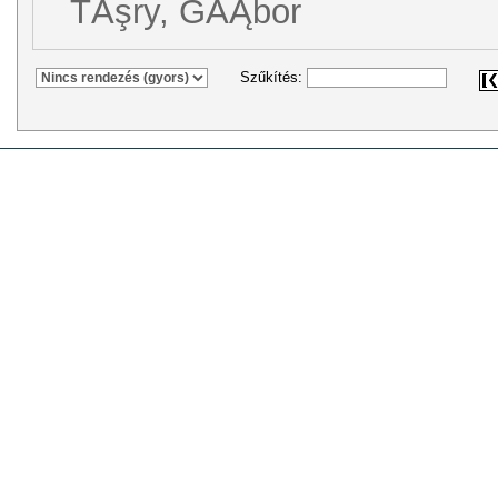
TĂşry, GĂĄbor
Szűkítés: