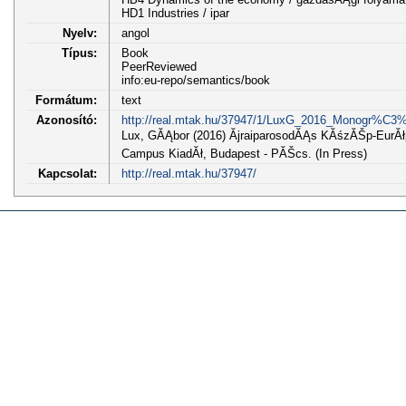
HD1 Industries / ipar
Nyelv:
angol
Típus:
Book
PeerReviewed
info:eu-repo/semantics/book
Formátum:
text
Azonosító:
http://real.mtak.hu/37947/1/LuxG_2016_Monogr%C3
Lux, GĂĄbor (2016) ĂjraiparosodĂĄs KĂśzĂŠp-EurĂł
Campus KiadĂł, Budapest - PĂŠcs. (In Press)
Kapcsolat:
http://real.mtak.hu/37947/