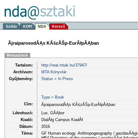
Szótár
KOPI
NDA
Kereső
ĂjraiparosodĂĄs KĂśzĂŠp-EurĂłpĂĄban
Metaadatok
Tartalom:
http://real.mtak.hu/37947/
Archívum:
MTA Könyvtár
Gyűjtemény:
Status = In Press
Type = Book
Cím:
ĂjraiparosodĂĄs KĂśzĂŠp-EurĂłpĂĄban
Létrehozó:
Lux, GĂĄbor
Kiadó:
DialĂłg Campus KiadĂł
Dátum:
2016
Téma:
GF Human ecology. Anthropogeography / gazdasĂĄgi-
HB4 Dynamics of the economy / gazdasĂĄgi folyama