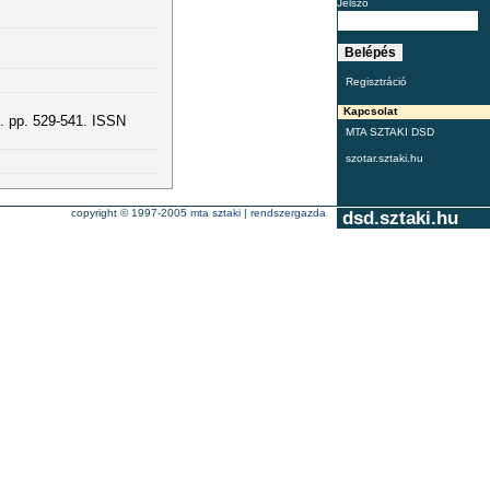
Jelszó
Regisztráció
Kapcsolat
. pp. 529-541. ISSN
MTA SZTAKI DSD
szotar.sztaki.hu
copyright © 1997-2005
mta sztaki
|
rendszergazda
dsd.sztaki.hu