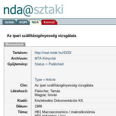
Szótár
KOPI
NDA
Kereső
Az ipari szállításigényesség vizsgálata
Metaadatok
Tartalom:
http://real.mtak.hu/4333/
Archívum:
MTA Könyvtár
Gyűjtemény:
Status = Published
Type = Article
Cím:
Az ipari szállításigényesség vizsgálata
Létrehozó:
Fleischer, Tamás
Magyar, István
Kiadó:
Közlekedési Dokumentációs Kft.
Dátum:
1988
Téma:
HB1 Macroeconomics / makroökonómia
HD1 Industries / ipar