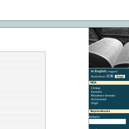
in English
|
magyarul
Betűméret:
Súgó
NDA
Címlap
Keresés
Részletes keresés
Archívumok
Súgó
Bejelentkezés
Belépés