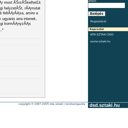
Jelszó
Ąr most ĂŠrzĂŠkelhetĹk
egi helyzetĂŠt, rĂĄmutat
b feltĂĄrĂĄsa, amire a
ugyanis arra intenek,
Regisztráció
ĂĄgi kormĂĄnyzĂĄs
Kapcsolat
.*
MTA SZTAKI DSD
szotar.sztaki.hu
copyright © 1997-2005
mta sztaki
|
rendszergazda
dsd.sztaki.hu