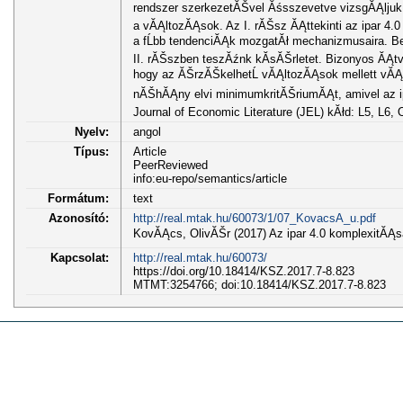
rendszer szerkezetĂŠvel Ăśsszevetve vizsgĂĄljuk
a vĂĄltozĂĄsok. Az I. rĂŠsz ĂĄttekinti az ipar 4.0
a fĹbb tendenciĂĄk mozgatĂł mechanizmusaira. B
II. rĂŠszben teszĂźnk kĂ­sĂŠrletet. Bizonyos Ă
hogy az ĂŠrzĂŠkelhetĹ vĂĄltozĂĄsok mellett vĂ
nĂŠhĂĄny elvi minimumkritĂŠriumĂĄt, amivel az ip
Journal of Economic Literature (JEL) kĂłd: L5, L6,
Nyelv:
angol
Típus:
Article
PeerReviewed
info:eu-repo/semantics/article
Formátum:
text
Azonosító:
http://real.mtak.hu/60073/1/07_KovacsA_u.pdf
KovĂĄcs, OlivĂŠr (2017) Az ipar 4.0 komplexitĂĄs
Kapcsolat:
http://real.mtak.hu/60073/
https://doi.org/10.18414/KSZ.2017.7-8.823
MTMT:3254766; doi:10.18414/KSZ.2017.7-8.823