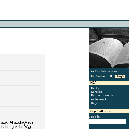
in English
|
magyarul
Betűméret:
Súgó
NDA
Címlap
Keresés
Részletes keresés
Archívumok
Súgó
Bejelentkezés
Belépés
l szĂłlĂł szokĂĄsos
sadalmi-gazdasĂĄgi