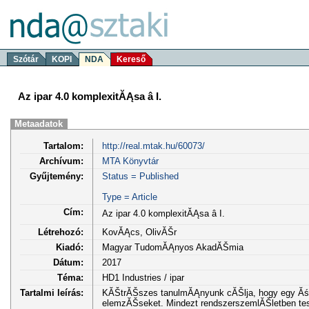
Szótár
KOPI
NDA
Kereső
Az ipar 4.0 komplexitĂĄsa â I.
Metaadatok
Tartalom:
http://real.mtak.hu/60073/
Archívum:
MTA Könyvtár
Gyűjtemény:
Status = Published
Type = Article
Cím:
Az ipar 4.0 komplexitĂĄsa â I.
Létrehozó:
KovĂĄcs, OlivĂŠr
Kiadó:
Magyar TudomĂĄnyos AkadĂŠmia
Dátum:
2017
Téma:
HD1 Industries / ipar
Tartalmi leírás:
KĂŠtrĂŠszes tanulmĂĄnyunk cĂŠlja, hogy egy Ăśss
elemzĂŠseket. Mindezt rendszerszemlĂŠletben te