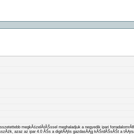
zetettebb megkĂśzelĂ­tĂŠssel meghaladjuk a negyedik ipari forradalomrĂł
sszĂźk, azaz az ipar 4.0 ĂŠs a digitĂĄlis gazdasĂĄg kĂŠrdĂŠsĂŠt a tĂĄr