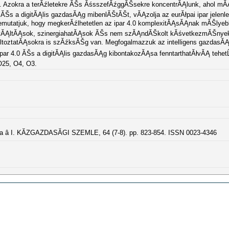
. Azokra a terĂźletekre ĂŠs ĂśsszefĂźggĂŠsekre koncentrĂĄlunk, ahol mĂ
 ĂŠs a digitĂĄlis gazdasĂĄg mibenlĂŠtĂŠt, vĂĄzolja az eurĂłpai ipar jelenl
emutatjuk, hogy megkerĂźlhetetlen az ipar 4.0 komplexitĂĄsĂĄnak mĂŠlyeb
ĄtvĂĄltĂĄsok, szinergiahatĂĄsok ĂŠs nem szĂĄndĂŠkolt kĂśvetkezmĂŠnyek 
ĄltoztatĂĄsokra is szĂźksĂŠg van. Megfogalmazzuk az intelligens gazdas
ar 4.0 ĂŠs a digitĂĄlis gazdasĂĄg kibontakozĂĄsa fenntarthatĂłvĂĄ tehetĹ
 O25, O4, O3.
a â I. KĂZGAZDASĂGI SZEMLE, 64 (7-8). pp. 823-854. ISSN 0023-4346