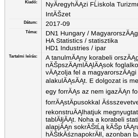
Kiadó:
NyĂ­regyhĂĄzi FĹiskola Turiz
IntĂŠzet
Dátum:
2017-09
Téma:
DN1 Hungary / MagyarorszĂĄg
HA Statistics / statisztika
HD1 Industries / ipar
Tartalmi leírás:
A tanulmĂĄny korabeli orszĂĄ
nĂŠpszĂĄmlĂĄlĂĄsok foglalkozĂ
vĂĄzolja fel a magyarorszĂĄgi
alakulĂĄsĂĄt. E dolgozat is meg
egy forrĂĄs az nem igazĂĄn fo
forrĂĄstĂ­pusokkal Ăśsszevetve,
rekonstruĂĄlhatjuk megnyugta
tablĂłjĂĄt. Noha a korabeli sta
alapjĂĄn sokrĂŠtĹą kĂŠp tĂĄrul
hĂŠtkĂśznapokrĂłl, azonban b