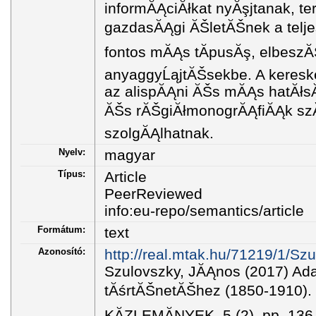
informĂĄciĂłkat nyĂşjtanak, t
gazdasĂĄgi ĂŠletĂŠnek a telj
fontos mĂĄs tĂ­pusĂş, elbeszĂ
anyaggyĹąjtĂŠsekbe. A kereske
az alispĂĄni ĂŠs mĂĄs hatĂłsĂĄg
ĂŠs rĂŠgiĂłmonogrĂĄfiĂĄk szĂĄ
szolgĂĄlhatnak.
Nyelv:
magyar
Típus:
Article
PeerReviewed
info:eu-repo/semantics/article
Formátum:
text
Azonosító:
http://real.mtak.hu/71219/1/
Szulovszky, JĂĄnos (2017) Ad
tĂśrtĂŠnetĂŠhez (1850-1910).
KĂZLEMĂNYEK, 5 (2). pp. 13