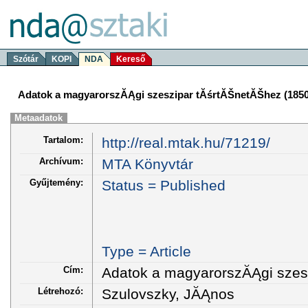
Szótár
KOPI
NDA
Kereső
Adatok a magyarorszĂĄgi szeszipar tĂśrtĂŠnetĂŠhez (1850
Metaadatok
Tartalom:
http://real.mtak.hu/71219/
Archívum:
MTA Könyvtár
Gyűjtemény:
Status = Published
Type = Article
Cím:
Adatok a magyarorszĂĄgi szes
Létrehozó:
Szulovszky, JĂĄnos