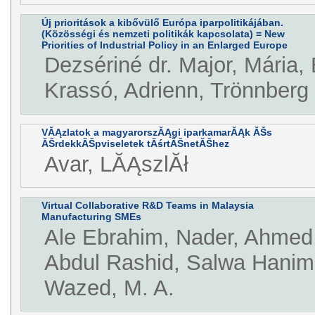
Új prioritások a kibővülő Európa iparpolitikájában.
(Közösségi és nemzeti politikák kapcsolata) = New
Priorities of Industrial Policy in an Enlarged Europe
Dezsériné dr. Major, Mária,
Krassó, Adrienn, Trönnberg
VĂĄzlatok a magyarorszĂĄgi iparkamarĂĄk ĂŠs
ĂŠrdekkĂŠpviseletek tĂśrtĂŠnetĂŠhez
Avar, LĂĄszlĂł
Virtual Collaborative R&D Teams in Malaysia
Manufacturing SMEs
Ale Ebrahim, Nader, Ahmed
Abdul Rashid, Salwa Hanim,
Wazed, M. A.