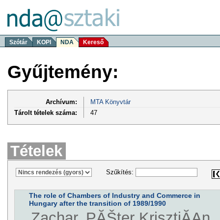
Szótár
KOPI
NDA
Kereső
Gyűjtemény:
Archívum:
MTA Könyvtár
Tárolt tételek száma:
47
Tételek
Szűkítés:
The role of Chambers of Industry and Commerce in
Hungary after the transition of 1989/1990
Zachar, PĂŠter KrisztiĂĄn