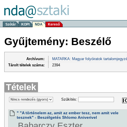
Szótár
KOPI
NDA
Kereső
Gyűjtemény: Beszélő
Archívum:
MATARKA: Magyar folyóiratok tartalomjegyzé
Tárolt tételek száma:
2394
Tételek
Szűkítés:
" "A történelem az, amit az ember tesz, nem amit vele
tesznek" - Beszélgetés Shlomo Aniverivel
Babarczy Eszter