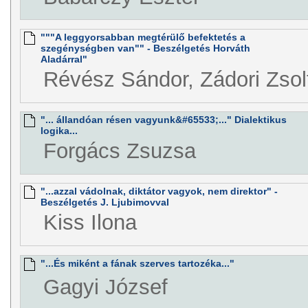
"""A leggyorsabban megtérülő befektetés a
szegénységben van"" - Beszélgetés Horváth
Aladárral"
Révész Sándor, Zádori Zsol
"... állandóan résen vagyunk&#65533;..." Dialektikus
logika...
Forgács Zsuzsa
"...azzal vádolnak, diktátor vagyok, nem direktor" -
Beszélgetés J. Ljubimovval
Kiss Ilona
"...És miként a fának szerves tartozéka..."
Gagyi József