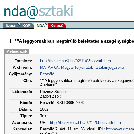
Szótár
KOPI
NDA
Kereső
"""A leggyorsabban megtérülő befektetés a szegénységben
Metaadatok
Tartalom:
http://beszelo.c3.hu/02/11/08horvath.htm
Archívum:
MATARKA: Magyar folyóiratok tartalomjegyzékei
Gyűjtemény:
Beszélő
Cím:
"""A leggyorsabban megtérülő befektetés a szegénysé
Aladárral"
Létrehozó:
Révész Sándor
Zádori Zsolt
Kiadó:
Beszélő ISSN 0865-4093
Dátum:
2002
Típus:
Text
Azonosító:
URL:
http://beszelo.c3.hu/02/11/08horvath.htm
Kapcsolat:
Beszélő 7. évf. 11. sz. 36. oldal URL:
http://www.mata
(isPartOf)