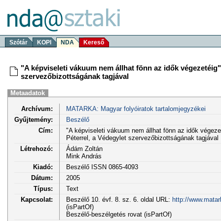
Szótár
KOPI
NDA
Kereső
"A képviseleti vákuum nem állhat fönn az idők végezetéig
szervezőbizottságának tagjával
Metaadatok
Archívum:
MATARKA: Magyar folyóiratok tartalomjegyzékei
Gyűjtemény:
Beszélő
Cím:
"A képviseleti vákuum nem állhat fönn az idők végez
Péterrel, a Védegylet szervezőbizottságának tagjával
Létrehozó:
Ádám Zoltán
Mink András
Kiadó:
Beszélő ISSN 0865-4093
Dátum:
2005
Típus:
Text
Kapcsolat:
Beszélő 10. évf. 8. sz. 6. oldal URL:
http://www.matar
(isPartOf)
Beszélő-beszélgetés rovat (isPartOf)