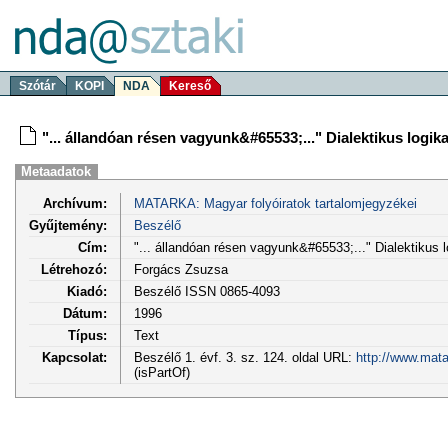
Szótár
KOPI
NDA
Kereső
"... állandóan résen vagyunk&#65533;..." Dialektikus logika.
Metaadatok
Archívum:
MATARKA: Magyar folyóiratok tartalomjegyzékei
Gyűjtemény:
Beszélő
Cím:
"... állandóan résen vagyunk&#65533;..." Dialektikus l
Létrehozó:
Forgács Zsuzsa
Kiadó:
Beszélő ISSN 0865-4093
Dátum:
1996
Típus:
Text
Kapcsolat:
Beszélő 1. évf. 3. sz. 124. oldal URL:
http://www.mata
(isPartOf)