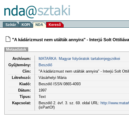
Szótár
KOPI
NDA
Kereső
"A kádárizmust nem utálták annyira" - Interjú Solt Ottiliáva
Metaadatok
Archívum:
MATARKA: Magyar folyóiratok tartalomjegyzékei
Gyűjtemény:
Beszélő
Cím:
"A kádárizmust nem utálták annyira" - Interjú Solt Otti
Létrehozó:
Vásárhelyi Mária
Kiadó:
Beszélő ISSN 0865-4093
Dátum:
1997
Típus:
Text
Kapcsolat:
Beszélő 2. évf. 3. sz. 69. oldal URL:
http://www.matar
(isPartOf)