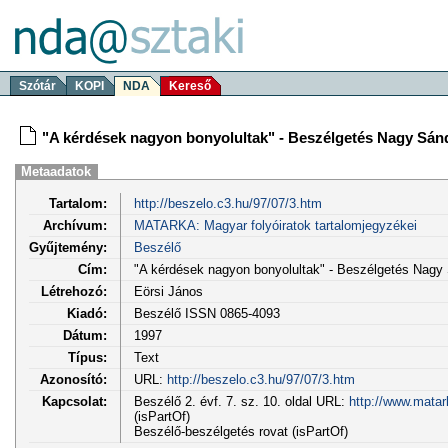
Szótár
KOPI
NDA
Kereső
"A kérdések nagyon bonyolultak" - Beszélgetés Nagy Sán
Metaadatok
Tartalom:
http://beszelo.c3.hu/97/07/3.htm
Archívum:
MATARKA: Magyar folyóiratok tartalomjegyzékei
Gyűjtemény:
Beszélő
Cím:
"A kérdések nagyon bonyolultak" - Beszélgetés Nagy 
Létrehozó:
Eörsi János
Kiadó:
Beszélő ISSN 0865-4093
Dátum:
1997
Típus:
Text
Azonosító:
URL:
http://beszelo.c3.hu/97/07/3.htm
Kapcsolat:
Beszélő 2. évf. 7. sz. 10. oldal URL:
http://www.matar
(isPartOf)
Beszélő-beszélgetés rovat (isPartOf)