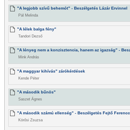
"A legjobb szívű behemót" - Beszélgetés Lázár Ervinnel
Pál Melinda
"A lélek balga fény"
Tandori Dezső
"A lényeg nem a konzisztencia, hanem az igazság" - Bes
Mink András
"A maggyar kihívás" zárókérdések
Kende Péter
"A második bűnös"
Saszet Ágnes
"A második számú ellenség" - Beszélgetés Fejtő Ferencc
Körősi Zsuzsa