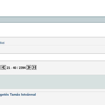
kei
21
-
40
/
2394
lgetés Tamás Istvánnal