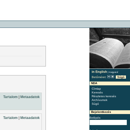
in English
|
magyarul
Betűméret:
Súgó
NDA
Címlap
Keresés
Részletes keresés
Tartalom
|
Metaadatok
Archívumok
Súgó
Bejelentkezés
Tartalom
|
Metaadatok
Belépés