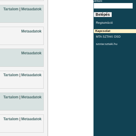
Jelszó
Tartalom
|
Metaadatok
Regisztráció
Metaadatok
Kapcsolat
MTA SZTAKI DSD
szotar.sztaki.hu
Metaadatok
Tartalom
|
Metaadatok
Tartalom
|
Metaadatok
Tartalom
|
Metaadatok