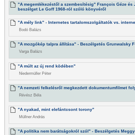
"A megemlékezéstől a szembesítésig" François Géze és J
beszélget Le Goff 1968-ról szóló könyvéről
"A mély link" - Internetes tartalomszolgáltatók vs. interne
Bodó Balázs
"A mozgókép talpra állítása" - Beszélgetés Grunwalsky 
Varga Balázs
"A múlt az új rend ködében"
Niedermüller Péter
"A nemzeti felkelésről megkezdett dokumentumfilmet folyta
Révész Béla
"A nyakad, mint elefántcsont torony"
Müllner András
"A politika nem barátságokról szól" - Beszélgetés Meggy