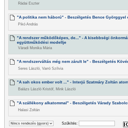
Rádai Eszter
"A politika nem háború" - Beszélgetés Bence Györggyel
Pikó András
"A rendszer működőképes, de..." - A kisebbségi önkorm
együttműködési modellje
Váradi Monika Mária
"A rendszerváltás még nem zárult le" - Beszélgetés Kövé
Seres László, Varró Szílvia
"A sah okos ember volt ..." - Interjú Szatmáry Zoltán atom
Balázs László Kristóf, Mink László
"A szállékony alkatommal" - Beszélgetés Várady Szabolc
Halasi Zoltán
Szűkítés: