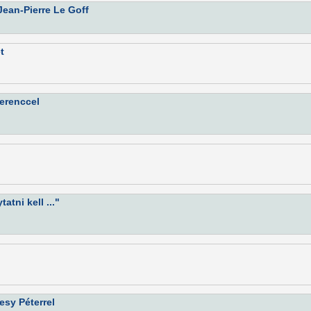
ean-Pierre Le Goff
t
Ferenccel
tni kell ..."
esy Péterrel