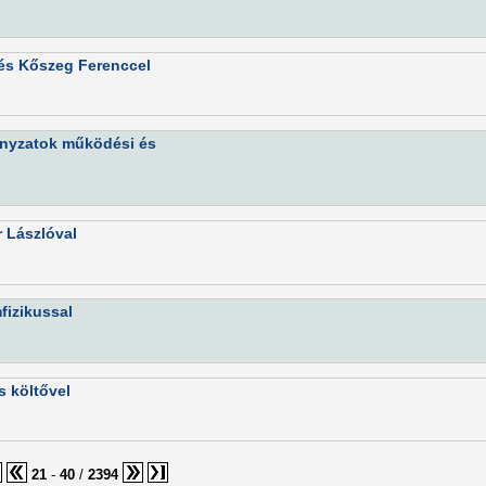
 és Kőszeg Ferenccel
ányzatok működési és
r Lászlóval
fizikussal
s költővel
21
-
40
/
2394