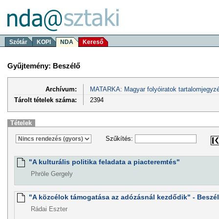
Szótár
KOPI
NDA
Kereső
Gyűjtemény: Beszélő
Archívum:
MATARKA: Magyar folyóiratok tartalomjegyzé
Tárolt tételek száma:
2394
Tételek
Szűkítés:
"A kulturális politika feladata a piacteremtés"
Phröle Gergely
"A közcélok támogatása az adózásnál kezdődik" - Beszé
Rádai Eszter