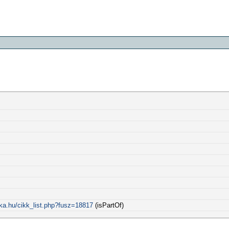
ka.hu/cikk_list.php?fusz=18817
(isPartOf)