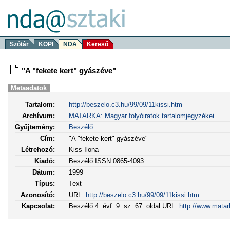
Szótár
KOPI
NDA
Kereső
"A "fekete kert" gyászéve"
Metaadatok
Tartalom:
http://beszelo.c3.hu/99/09/11kissi.htm
Archívum:
MATARKA: Magyar folyóiratok tartalomjegyzékei
Gyűjtemény:
Beszélő
Cím:
"A "fekete kert" gyászéve"
Létrehozó:
Kiss Ilona
Kiadó:
Beszélő ISSN 0865-4093
Dátum:
1999
Típus:
Text
Azonosító:
URL:
http://beszelo.c3.hu/99/09/11kissi.htm
Kapcsolat:
Beszélő 4. évf. 9. sz. 67. oldal URL:
http://www.matar