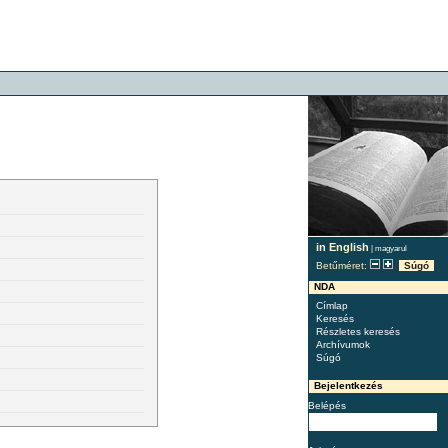
in English
|
magyarul
Betűméret:
Súgó
NDA
Címlap
Keresés
Részletes keresés
Archívumok
Súgó
Bejelentkezés
Belépés