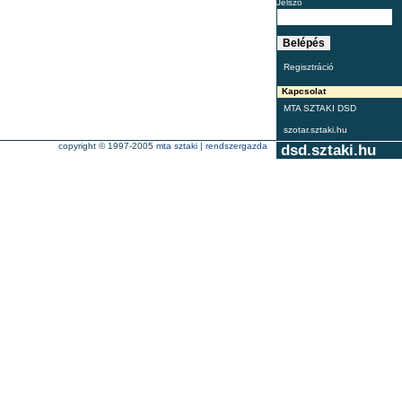
Jelszó
Regisztráció
Kapcsolat
MTA SZTAKI DSD
szotar.sztaki.hu
copyright © 1997-2005
mta sztaki
|
rendszergazda
dsd.sztaki.hu