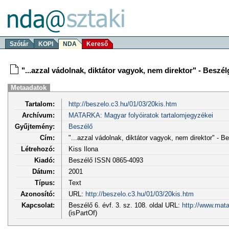
Szótár
KOPI
NDA
Kereső
"...azzal vádolnak, diktátor vagyok, nem direktor" - Beszé
Metaadatok
Tartalom:
http://beszelo.c3.hu/01/03/20kis.htm
Archívum:
MATARKA: Magyar folyóiratok tartalomjegyzékei
Gyűjtemény:
Beszélő
Cím:
"...azzal vádolnak, diktátor vagyok, nem direktor" - B
Létrehozó:
Kiss Ilona
Kiadó:
Beszélő ISSN 0865-4093
Dátum:
2001
Típus:
Text
Azonosító:
URL:
http://beszelo.c3.hu/01/03/20kis.htm
Kapcsolat:
Beszélő 6. évf. 3. sz. 108. oldal URL:
http://www.mata
(isPartOf)