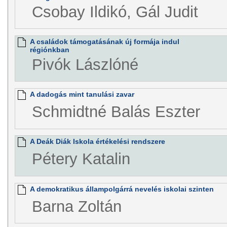
Csobay Ildikó, Gál Judit
A családok támogatásának új formája indul
régiónkban
Pivók Lászlóné
A dadogás mint tanulási zavar
Schmidtné Balás Eszter
A Deák Diák Iskola értékelési rendszere
Pétery Katalin
A demokratikus állampolgárrá nevelés iskolai szinten
Barna Zoltán