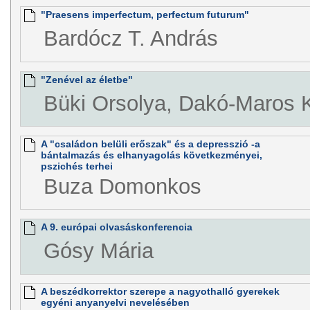
"Praesens imperfectum, perfectum futurum"
Bardócz T. András
"Zenével az életbe"
Büki Orsolya, Dakó-Maros K
A "családon belüli erőszak" és a depresszió -a
bántalmazás és elhanyagolás következményei,
pszichés terhei
Buza Domonkos
A 9. európai olvasáskonferencia
Gósy Mária
A beszédkorrektor szerepe a nagyothalló gyerekek
egyéni anyanyelvi nevelésében