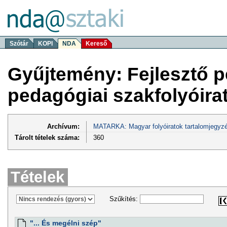
Szótár
KOPI
NDA
Kereső
Gyűjtemény: Fejlesztő p
pedagógiai szakfolyóira
Archívum:
MATARKA: Magyar folyóiratok tartalomjegyzé
Tárolt tételek száma:
360
Tételek
Szűkítés:
"... És megélni szép"