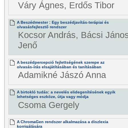
Váry Ágnes, Erdős Tibor
A Beszédmester : Egy beszédjavítás-terápiai és
olvasásfejlesztő rendszer
Kocsor András, Bácsi János
Jenő
A beszédpercepció fejlettségének szerepe az
olvasás-írás elsajátításában és tanításában
Adamikné Jászó Anna
A birtokló tudás: a nevelés elidegenítésének egyik
lehetséges eszköze, útja vagy módja
Csoma Gergely
A ChromaGen rendszer alkalmazása a diszlexia
korrigálására