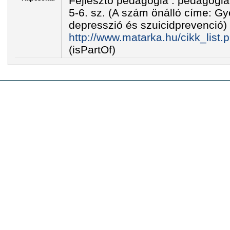
Fejlesztő pedagógia : pedagógiai 
5-6. sz. (A szám önálló címe: Gye
depresszió és szuicidprevenció) 
http://www.matarka.hu/cikk_list
(isPartOf)