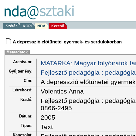
Szótár
KOPI
NDA
Kereső
A depresszió előtünetei gyermek- és serdülőkorban
Metaadatok
Archívum:
MATARKA: Magyar folyóiratok ta
Gyűjtemény:
Fejlesztő pedagógia : pedagógiai
Cím:
A depresszió előtünetei gyermek
Létrehozó:
Volentics Anna
Kiadó:
Fejlesztő pedagógia : pedagógiai
0866-2495
Dátum:
2005
Típus:
Text
Kapcsolat: