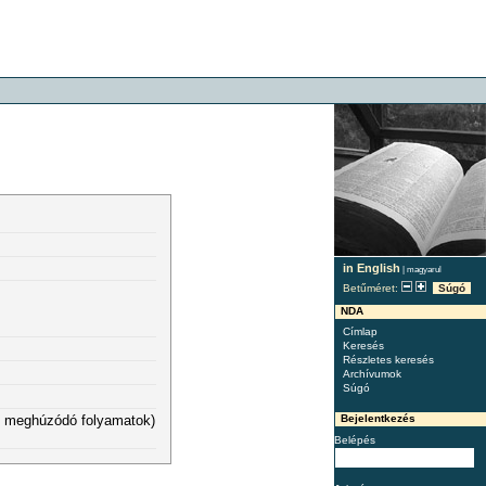
in English
|
magyarul
Betűméret:
Súgó
NDA
Címlap
Keresés
Részletes keresés
Archívumok
Súgó
Bejelentkezés
ben meghúzódó folyamatok)
Belépés