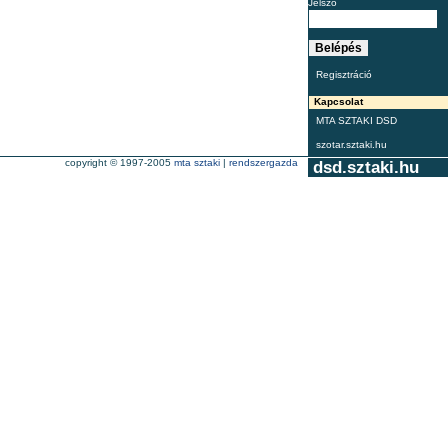
Jelszó
Regisztráció
Kapcsolat
MTA SZTAKI DSD
szotar.sztaki.hu
copyright © 1997-2005
mta sztaki
|
rendszergazda
dsd.sztaki.hu