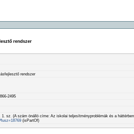
lesztő rendszer
ásfejlesztő rendszer
0866-2495
f. 1. sz. (A szám önálló címe: Az iskolai teljesítményproblémák és a háttér
p?fusz=18769
(isPartOf)