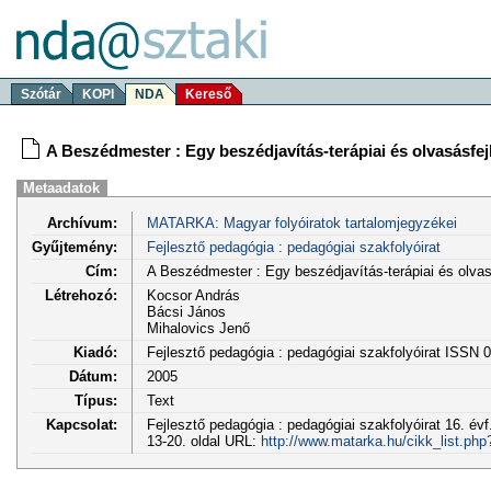
Szótár
KOPI
NDA
Kereső
A Beszédmester : Egy beszédjavítás-terápiai és olvasásfej
Metaadatok
Archívum:
MATARKA: Magyar folyóiratok tartalomjegyzékei
Gyűjtemény:
Fejlesztő pedagógia : pedagógiai szakfolyóirat
Cím:
A Beszédmester : Egy beszédjavítás-terápiai és olvas
Létrehozó:
Kocsor András
Bácsi János
Mihalovics Jenő
Kiadó:
Fejlesztő pedagógia : pedagógiai szakfolyóirat ISSN 
Dátum:
2005
Típus:
Text
Kapcsolat:
Fejlesztő pedagógia : pedagógiai szakfolyóirat 16. év
13-20. oldal URL:
http://www.matarka.hu/cikk_list.ph