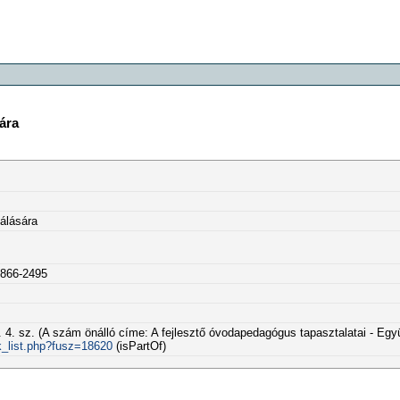
ára
álására
0866-2495
. 4. sz. (A szám önálló címe: A fejlesztő óvodapedagógus tapasztalatai - Együ
k_list.php?fusz=18620
(isPartOf)