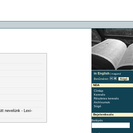
in English
|
magyarul
Betűméret:
Súgó
NDA
Címlap
Keresés
Részletes keresés
Archívumok
Súgó
tt nevelünk - Lexi-
Bejelentkezés
Belépés