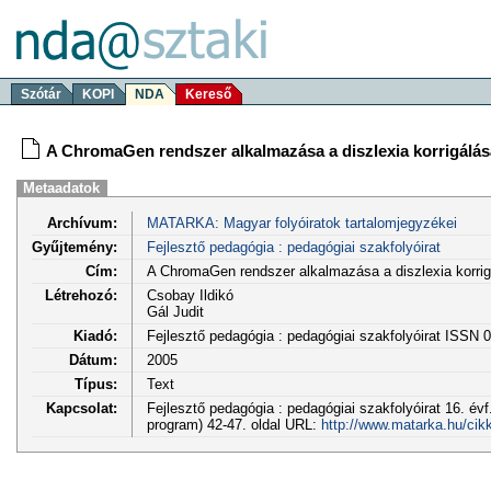
Szótár
KOPI
NDA
Kereső
A ChromaGen rendszer alkalmazása a diszlexia korrigálás
Metaadatok
Archívum:
MATARKA: Magyar folyóiratok tartalomjegyzékei
Gyűjtemény:
Fejlesztő pedagógia : pedagógiai szakfolyóirat
Cím:
A ChromaGen rendszer alkalmazása a diszlexia korrig
Létrehozó:
Csobay Ildikó
Gál Judit
Kiadó:
Fejlesztő pedagógia : pedagógiai szakfolyóirat ISSN 
Dátum:
2005
Típus:
Text
Kapcsolat:
Fejlesztő pedagógia : pedagógiai szakfolyóirat 16. évf
program) 42-47. oldal URL:
http://www.matarka.hu/cik