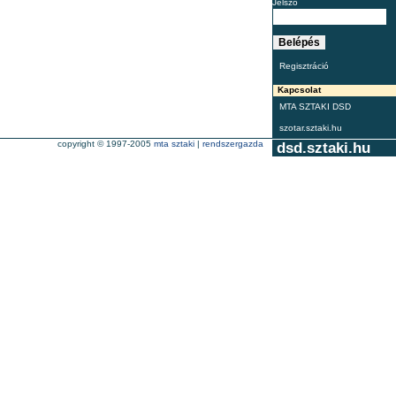
Jelszó
Regisztráció
Kapcsolat
MTA SZTAKI DSD
szotar.sztaki.hu
copyright © 1997-2005
mta sztaki
|
rendszergazda
dsd.sztaki.hu