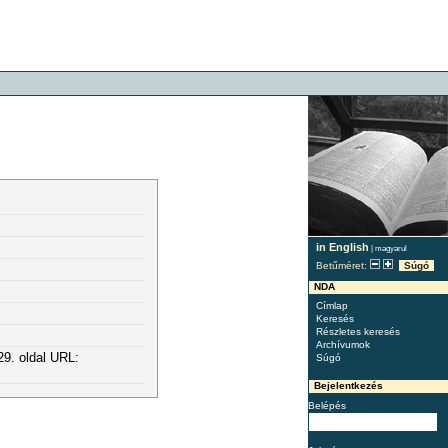
in English
|
magyarul
Betűméret:
Súgó
NDA
Címlap
Keresés
Részletes keresés
Archívumok
29. oldal URL:
Súgó
Bejelentkezés
Belépés