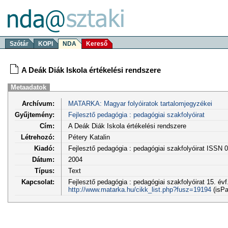
Szótár
KOPI
NDA
Kereső
A Deák Diák Iskola értékelési rendszere
Metaadatok
Archívum:
MATARKA: Magyar folyóiratok tartalomjegyzékei
Gyűjtemény:
Fejlesztő pedagógia : pedagógiai szakfolyóirat
Cím:
A Deák Diák Iskola értékelési rendszere
Létrehozó:
Pétery Katalin
Kiadó:
Fejlesztő pedagógia : pedagógiai szakfolyóirat ISSN 
Dátum:
2004
Típus:
Text
Kapcsolat:
Fejlesztő pedagógia : pedagógiai szakfolyóirat 15. év
http://www.matarka.hu/cikk_list.php?fusz=19194
(isPa