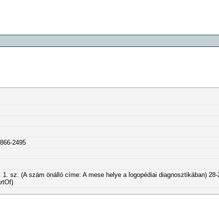
0866-2495
f. 1. sz. (A szám önálló címe: A mese helye a logopédiai diagnosztikában) 28-
rtOf)