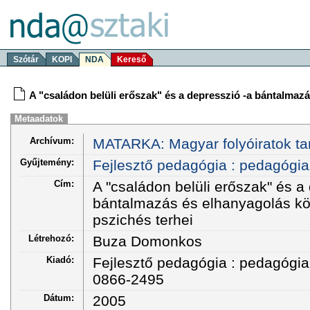
Szótár
KOPI
NDA
Kereső
A "családon belüli erőszak" és a depresszió -a bántalmaz
Metaadatok
Archívum:
MATARKA: Magyar folyóiratok ta
Gyűjtemény:
Fejlesztő pedagógia : pedagógiai
Cím:
A "családon belüli erőszak" és a
bántalmazás és elhanyagolás k
pszichés terhei
Létrehozó:
Buza Domonkos
Kiadó:
Fejlesztő pedagógia : pedagógiai
0866-2495
Dátum:
2005