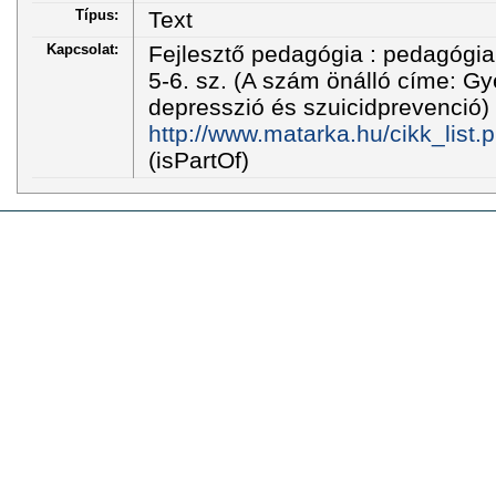
Típus:
Text
Kapcsolat:
Fejlesztő pedagógia : pedagógiai 
5-6. sz. (A szám önálló címe: Gye
depresszió és szuicidprevenció) 
http://www.matarka.hu/cikk_list
(isPartOf)