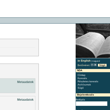
in English
|
magyarul
Betűméret:
Súgó
NDA
Címlap
Keresés
Részletes keresés
Metaadatok
Archívumok
Súgó
Bejelentkezés
Metaadatok
Belépés