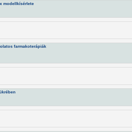
x modellkísérlete
olatos farmakoterápiák
tükrében