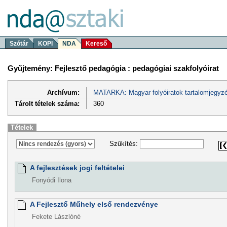
Szótár
KOPI
NDA
Kereső
Gyűjtemény: Fejlesztő pedagógia : pedagógiai szakfolyóirat
Archívum:
MATARKA: Magyar folyóiratok tartalomjegyzé
Tárolt tételek száma:
360
Tételek
Szűkítés:
A fejlesztések jogi feltételei
Fonyódi Ilona
A Fejlesztő Műhely első rendezvénye
Fekete Lászlóné