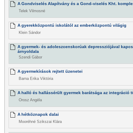
A Gondviselés Alapítvány és a Gond-viselés Kht. komple
Telek Vilmosné
A gyerekközpontú iskolától az emberközpontú világig
Klein Sándor
A gyermek- és adoleszcenskorúak depressziójával kapcs
árnyoldala
Szendi Gábor
A gyermekírások rejtett üzenetei
Barna Erika Viktória
A halló és hallássérült gyermek barátsága az integráció 
Orosz Angéla
A hétköznapok dalai
Mooréhné Szikszai Klára