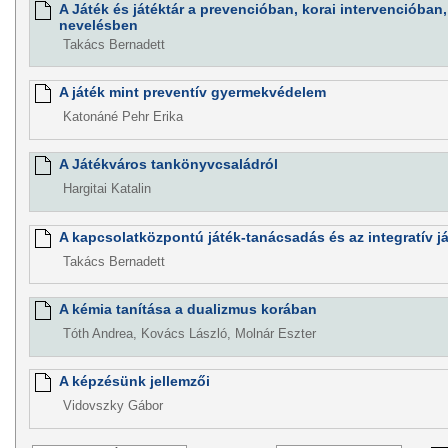
A Játék és játéktár a prevencióban, korai intervencióban
nevelésben
Takács Bernadett
A játék mint preventív gyermekvédelem
Katonáné Pehr Erika
A Játékváros tankönyvcsaládról
Hargitai Katalin
A kapcsolatközpontú játék-tanácsadás és az integratív já
Takács Bernadett
A kémia tanítása a dualizmus korában
Tóth Andrea, Kovács László, Molnár Eszter
A képzésünk jellemzői
Vidovszky Gábor