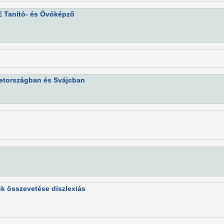
E Tanító- és Óvóképző
metországban és Svájcban
k összevetése diszlexiás