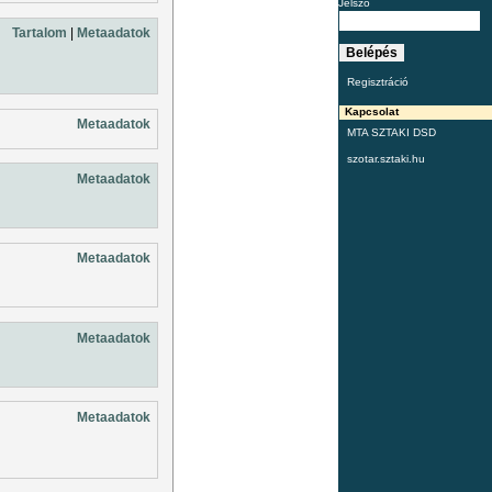
Jelszó
Tartalom
|
Metaadatok
Regisztráció
Kapcsolat
Metaadatok
MTA SZTAKI DSD
szotar.sztaki.hu
Metaadatok
Metaadatok
Metaadatok
Metaadatok