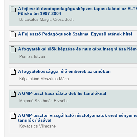
A fejlesztő óvodapedagógusképzés tapasztalatai az ELT
Főiskolán 1997-2004
B. Lakatos Margit, Orosz Judit
A Fejlesztő Pedagógusok Szakmai Egyesületének hírei
A fogyatékkal élők képzése és munkába integrálása Né
Pomizs István
A fogyatékossággal élő emberek az unióban
Kőpatakiné Mészáros Mária
A GMP-teszt használata debilis tanulóknál
Majorné Szathmári Erzsébet
A GMP-teszttel vizsgálható részfolyamatok eredményeine
tanulók írásával
Kovacsics Vilmosné