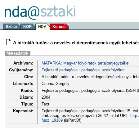
Szótár
KOPI
NDA
Kereső
A birtokló tudás: a nevelés elidegenítésének egyik lehets
Metaadatok
Archívum:
MATARKA: Magyar folyóiratok tartalomjegyzékei
Gyűjtemény:
Fejlesztő pedagógia : pedagógiai szakfolyóirat
Cím:
A birtokló tudás: a nevelés elidegenítésének egyik l
Létrehozó:
Csoma Gergely
Kiadó:
Fejlesztő pedagógia : pedagógiai szakfolyóirat ISSN 
Dátum:
2004
Típus:
Text
Kapcsolat:
Fejlesztő pedagógia : pedagógiai szakfolyóirat 15. évf
Jártasság- és készségképzés) 36-42. oldal URL:
http
fusz=19189
(isPartOf)