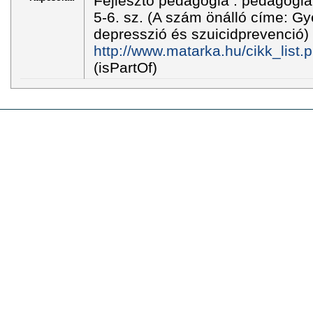
Fejlesztő pedagógia : pedagógiai 
5-6. sz. (A szám önálló címe: Gye
depresszió és szuicidprevenció) 
http://www.matarka.hu/cikk_list
(isPartOf)