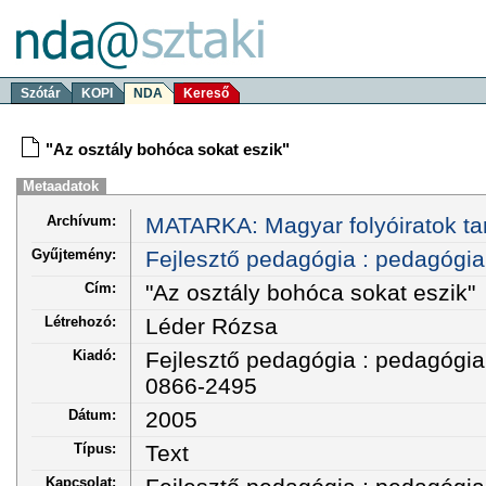
Szótár
KOPI
NDA
Kereső
"Az osztály bohóca sokat eszik"
Metaadatok
Archívum:
MATARKA: Magyar folyóiratok ta
Gyűjtemény:
Fejlesztő pedagógia : pedagógiai
Cím:
"Az osztály bohóca sokat eszik"
Létrehozó:
Léder Rózsa
Kiadó:
Fejlesztő pedagógia : pedagógiai
0866-2495
Dátum:
2005
Típus:
Text
Kapcsolat: