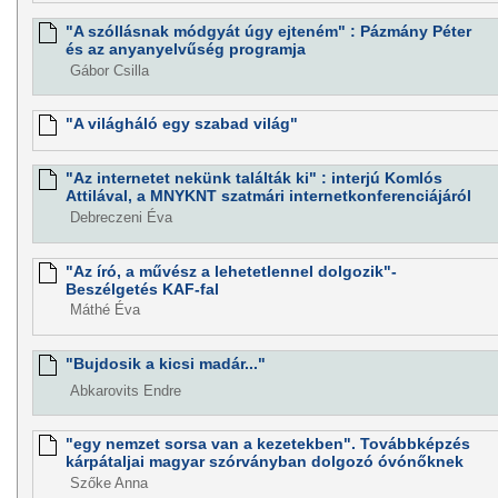
"A szóllásnak módgyát úgy ejteném" : Pázmány Péter
és az anyanyelvűség programja
Gábor Csilla
"A világháló egy szabad világ"
"Az internetet nekünk találták ki" : interjú Komlós
Attilával, a MNYKNT szatmári internetkonferenciájáról
Debreczeni Éva
"Az író, a művész a lehetetlennel dolgozik"-
Beszélgetés KAF-fal
Máthé Éva
"Bujdosik a kicsi madár..."
Abkarovits Endre
"egy nemzet sorsa van a kezetekben". Továbbképzés
kárpátaljai magyar szórványban dolgozó óvónőknek
Szőke Anna