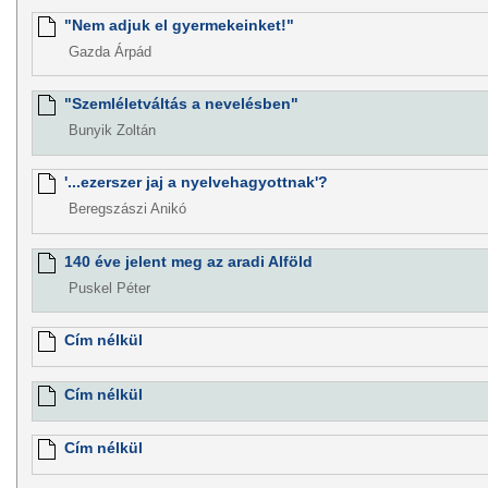
"Nem adjuk el gyermekeinket!"
Gazda Árpád
"Szemléletváltás a nevelésben"
Bunyik Zoltán
'...ezerszer jaj a nyelvehagyottnak'?
Beregszászi Anikó
140 éve jelent meg az aradi Alföld
Puskel Péter
Cím nélkül
Cím nélkül
Cím nélkül