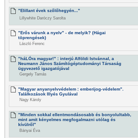
"Elillant évek szőlőhegyén..."
Lillywhite Daróczy Sarolta
"Erős várunk a nyelv" - de melyik? (Hágai
töprengések)
László Ferenc
"háLÓra magyar!" : interjú Alföldi Istvánnal, a
Neumann János Számítógéptudományi Társaság
ügyvezető igazgatójával
Gergely Tamás
"Magyar anyanyelvvédelem : emberijog-védelem".
Találkozások Illyés Gyulával
Nagy Károly
"Minden sokkal ellentmondásosabb és bonyolultabb,
mint amit kényelmes megfogalmazni utólag és
kívülről"
Bányai Éva