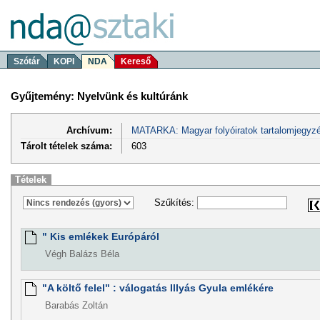
Szótár
KOPI
NDA
Kereső
Gyűjtemény: Nyelvünk és kultúránk
Archívum:
MATARKA: Magyar folyóiratok tartalomjegyzé
Tárolt tételek száma:
603
Tételek
Szűkítés:
" Kis emlékek Európáról
Végh Balázs Béla
"A költő felel" : válogatás Illyás Gyula emlékére
Barabás Zoltán