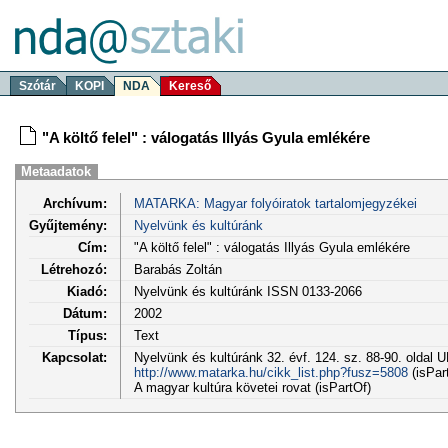
Szótár
KOPI
NDA
Kereső
"A költő felel" : válogatás Illyás Gyula emlékére
Metaadatok
Archívum:
MATARKA: Magyar folyóiratok tartalomjegyzékei
Gyűjtemény:
Nyelvünk és kultúránk
Cím:
"A költő felel" : válogatás Illyás Gyula emlékére
Létrehozó:
Barabás Zoltán
Kiadó:
Nyelvünk és kultúránk ISSN 0133-2066
Dátum:
2002
Típus:
Text
Kapcsolat:
Nyelvünk és kultúránk 32. évf. 124. sz. 88-90. oldal 
http://www.matarka.hu/cikk_list.php?fusz=5808
(isPar
A magyar kultúra követei rovat (isPartOf)