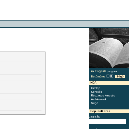
in English
|
magyarul
Betűméret:
Súgó
NDA
Címlap
Keresés
Részletes keresés
Archívumok
Súgó
Bejelentkezés
Belépés