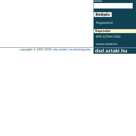
Jelszó
Regisztráció
Kapcsolat
MTA SZTAKI DSD
szotar.sztaki.hu
copyright © 1997-2005
mta sztaki
|
rendszergazda
dsd.sztaki.hu