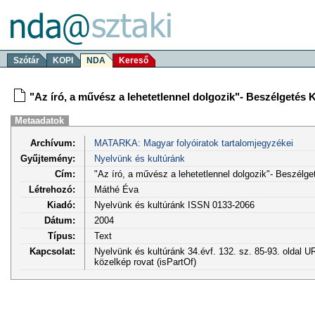
Szótár
KOPI
NDA
Kereső
"Az író, a művész a lehetetlennel dolgozik"- Beszélgetés 
Metaadatok
Archívum:
MATARKA: Magyar folyóiratok tartalomjegyzékei
Gyűjtemény:
Nyelvünk és kultúránk
Cím:
"Az író, a művész a lehetetlennel dolgozik"- Beszélge
Létrehozó:
Máthé Éva
Kiadó:
Nyelvünk és kultúránk ISSN 0133-2066
Dátum:
2004
Típus:
Text
Kapcsolat:
Nyelvünk és kultúránk 34.évf. 132. sz. 85-93. oldal U
közelkép rovat (isPartOf)