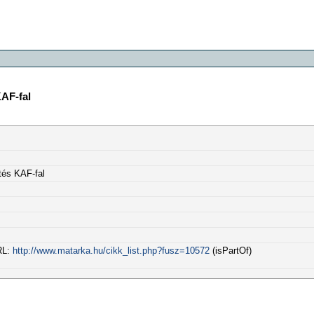
KAF-fal
tés KAF-fal
RL:
http://www.matarka.hu/cikk_list.php?fusz=10572
(isPartOf)