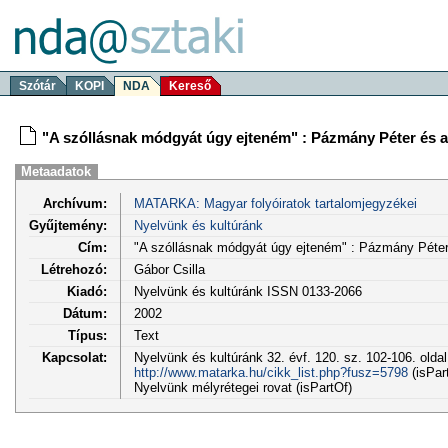
Szótár
KOPI
NDA
Kereső
"A szóllásnak módgyát úgy ejteném" : Pázmány Péter és 
Metaadatok
Archívum:
MATARKA: Magyar folyóiratok tartalomjegyzékei
Gyűjtemény:
Nyelvünk és kultúránk
Cím:
"A szóllásnak módgyát úgy ejteném" : Pázmány Péter
Létrehozó:
Gábor Csilla
Kiadó:
Nyelvünk és kultúránk ISSN 0133-2066
Dátum:
2002
Típus:
Text
Kapcsolat:
Nyelvünk és kultúránk 32. évf. 120. sz. 102-106. olda
http://www.matarka.hu/cikk_list.php?fusz=5798
(isPar
Nyelvünk mélyrétegei rovat (isPartOf)