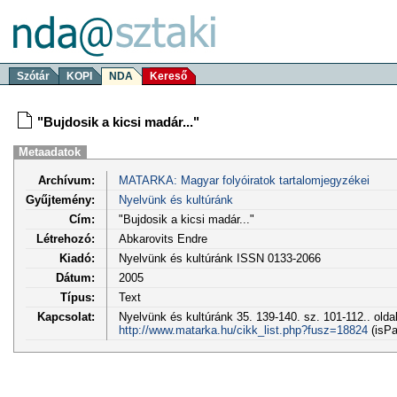
Szótár
KOPI
NDA
Kereső
"Bujdosik a kicsi madár..."
Metaadatok
Archívum:
MATARKA: Magyar folyóiratok tartalomjegyzékei
Gyűjtemény:
Nyelvünk és kultúránk
Cím:
"Bujdosik a kicsi madár..."
Létrehozó:
Abkarovits Endre
Kiadó:
Nyelvünk és kultúránk ISSN 0133-2066
Dátum:
2005
Típus:
Text
Kapcsolat:
Nyelvünk és kultúránk 35. 139-140. sz. 101-112.. olda
http://www.matarka.hu/cikk_list.php?fusz=18824
(isPa