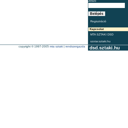
Jelszó
Regisztráció
Kapcsolat
MTA SZTAKI DSD
szotar.sztaki.hu
copyright © 1997-2005
mta sztaki
|
rendszergazda
dsd.sztaki.hu