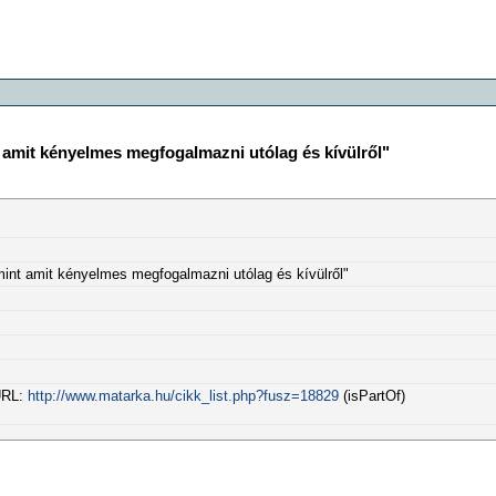
amit kényelmes megfogalmazni utólag és kívülről"
int amit kényelmes megfogalmazni utólag és kívülről"
 URL:
http://www.matarka.hu/cikk_list.php?fusz=18829
(isPartOf)