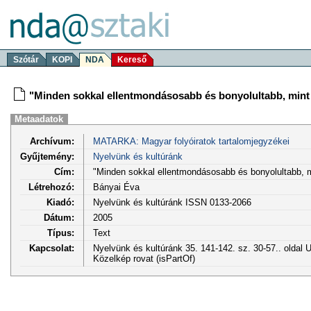
Szótár
KOPI
NDA
Kereső
"Minden sokkal ellentmondásosabb és bonyolultabb, mint 
Metaadatok
Archívum:
MATARKA: Magyar folyóiratok tartalomjegyzékei
Gyűjtemény:
Nyelvünk és kultúránk
Cím:
"Minden sokkal ellentmondásosabb és bonyolultabb, m
Létrehozó:
Bányai Éva
Kiadó:
Nyelvünk és kultúránk ISSN 0133-2066
Dátum:
2005
Típus:
Text
Kapcsolat:
Nyelvünk és kultúránk 35. 141-142. sz. 30-57.. oldal
Közelkép rovat (isPartOf)