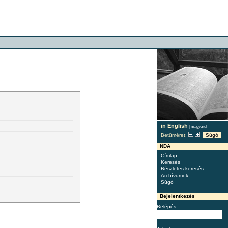
in English
|
magyarul
Betűméret:
Súgó
NDA
Címlap
Keresés
Részletes keresés
Archívumok
Súgó
Bejelentkezés
Belépés