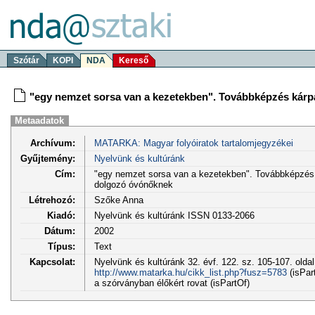
Szótár
KOPI
NDA
Kereső
"egy nemzet sorsa van a kezetekben". Továbbképzés kár
Metaadatok
Archívum:
MATARKA: Magyar folyóiratok tartalomjegyzékei
Gyűjtemény:
Nyelvünk és kultúránk
Cím:
"egy nemzet sorsa van a kezetekben". Továbbképzés 
dolgozó óvónőknek
Létrehozó:
Szőke Anna
Kiadó:
Nyelvünk és kultúránk ISSN 0133-2066
Dátum:
2002
Típus:
Text
Kapcsolat:
Nyelvünk és kultúránk 32. évf. 122. sz. 105-107. olda
http://www.matarka.hu/cikk_list.php?fusz=5783
(isPar
a szórványban élőkért rovat (isPartOf)