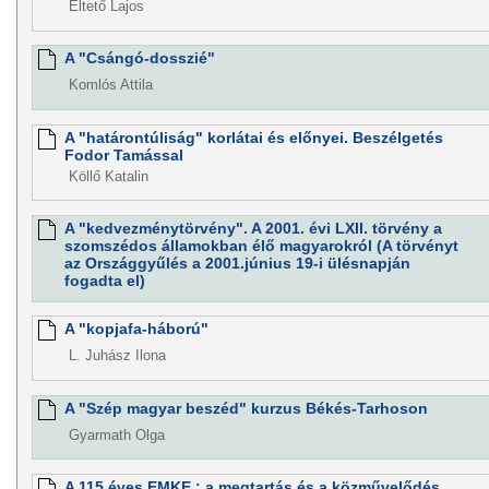
Éltető Lajos
A "Csángó-dosszié"
Komlós Attila
A "határontúliság" korlátai és előnyei. Beszélgetés
Fodor Tamással
Köllő Katalin
A "kedvezménytörvény". A 2001. évi LXII. törvény a
szomszédos államokban élő magyarokról (A törvényt
az Országgyűlés a 2001.június 19-i ülésnapján
fogadta el)
A "kopjafa-háború"
L. Juhász Ilona
A "Szép magyar beszéd" kurzus Békés-Tarhoson
Gyarmath Olga
A 115 éves EMKE : a megtartás és a közművelődés