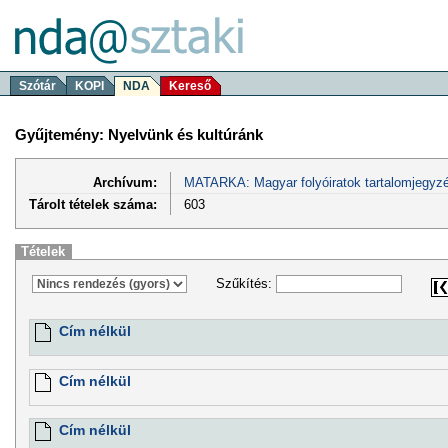
Szótár
KOPI
NDA
Kereső
Gyűjtemény: Nyelvünk és kultúránk
Archívum:
MATARKA: Magyar folyóiratok tartalomjegyzé
Tárolt tételek száma:
603
Tételek
Szűkítés:
Cím nélkül
Cím nélkül
Cím nélkül