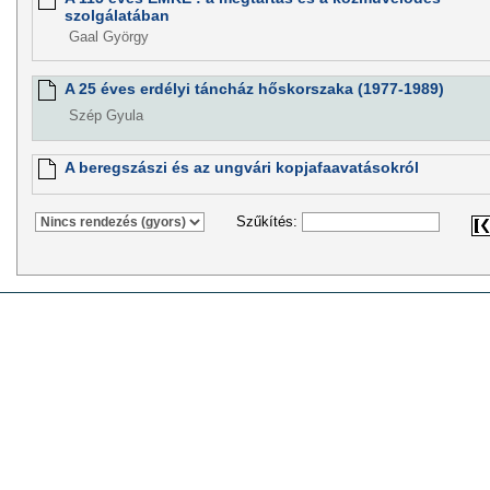
szolgálatában
Gaal György
A 25 éves erdélyi táncház hőskorszaka (1977-1989)
Szép Gyula
A beregszászi és az ungvári kopjafaavatásokról
Szűkítés: