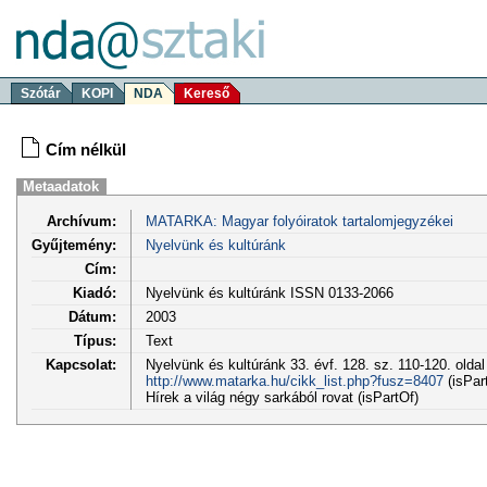
Szótár
KOPI
NDA
Kereső
Cím nélkül
Metaadatok
Archívum:
MATARKA: Magyar folyóiratok tartalomjegyzékei
Gyűjtemény:
Nyelvünk és kultúránk
Cím:
Kiadó:
Nyelvünk és kultúránk ISSN 0133-2066
Dátum:
2003
Típus:
Text
Kapcsolat:
Nyelvünk és kultúránk 33. évf. 128. sz. 110-120. olda
http://www.matarka.hu/cikk_list.php?fusz=8407
(isPar
Hírek a világ négy sarkából rovat (isPartOf)