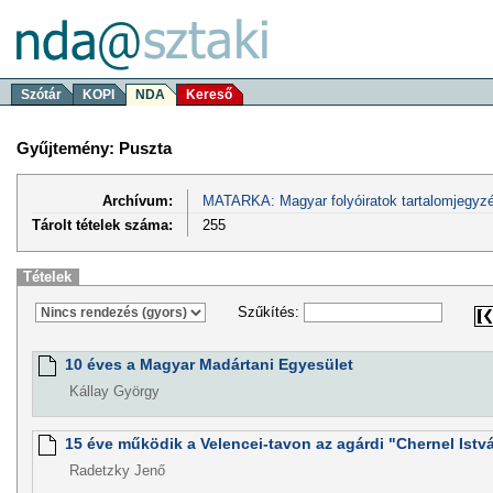
Szótár
KOPI
NDA
Kereső
Gyűjtemény: Puszta
Archívum:
MATARKA: Magyar folyóiratok tartalomjegyzé
Tárolt tételek száma:
255
Tételek
Szűkítés:
10 éves a Magyar Madártani Egyesület
Kállay György
15 éve működik a Velencei-tavon az agárdi "Chernel Istv
Radetzky Jenő