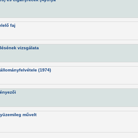
lelő faj
lésének vizsgálata
állományfelvétele (1974)
tényezői
gyüzemileg művelt