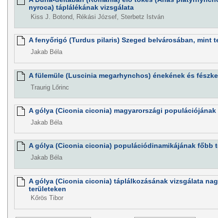
nyroca) táplálékának vizsgálata
Kiss J. Botond, Rékási József, Sterbetz István
A fenyőrigó (Turdus pilaris) Szeged belvárosában, mint te
Jakab Béla
A fülemüle (Luscinia megarhynchos) énekének és fészke
Traurig Lőrinc
A gólya (Ciconia ciconia) magyarországi populációjának 
Jakab Béla
A gólya (Ciconia ciconia) populációdinamikájának főbb 
Jakab Béla
A gólya (Ciconia ciconia) táplálkozásának vizsgálata na
területeken
Kőrös Tibor