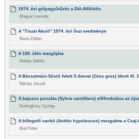
1974. évi gólyagyűrűzés a Dél-Alföldön
Magyar Levente
A "Tiszai Akció" 1974. évi őszi eredménye
Barta Zoltán
A 100. ülés margójára
Marián Miklós
A Bácsalmási-Sóstó felett 5 darvat (Grus grus) látott XI. 
Rékási József
A bajszos poszáta (Sylvia cantillans) előfordulása az új
Bodrogközy György
A billegető cankó (Actitis hypoleucos) mozgalma a Csaj
Bod Péter