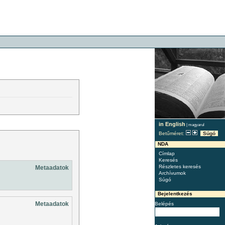
in English
|
magyarul
Betűméret:
Súgó
NDA
Címlap
Keresés
Részletes keresés
Metaadatok
Archívumok
Súgó
Bejelentkezés
Metaadatok
Belépés