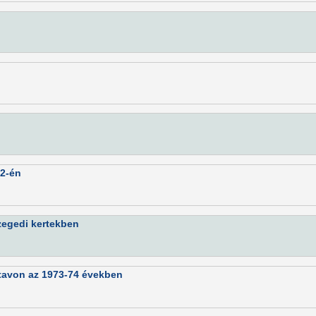
12-én
szegedi kertekben
-tavon az 1973-74 években