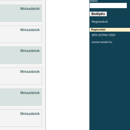
Jelszó
Metaadatok
Regisztráció
Metaadatok
Kapcsolat
MTA SZTAKI DSD
szotar.sztaki.hu
Metaadatok
Metaadatok
Metaadatok
Metaadatok