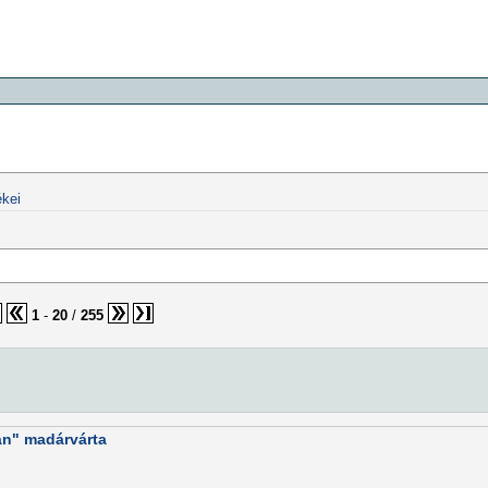
kei
1
-
20
/
255
án" madárvárta