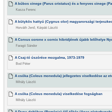
A búbos cinege (Parus cristatus) és a fenyves cinege (Paru
Kasza Ferenc
A bütykös hattyú (Cygnus olor) magyarországi terjeszke
Horváth Jenő, Kárpáti László
A Corvus corone x cornix hibridjének újabb lelőhelye 
Faragó Sándor
A Csaj-tó úszóréce mozgalma, 1973-1979
Bod Péter
A csóka (Coleus monedula) jellegzetes viselkedése az et
Mihály László
A csóka (Coleus monedula) viselkedése fogságban
Mihály László
A Duna-deltában (Románia) élő tőkés (Anas platyrhynch