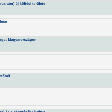
s ater) új költési területe
dése
Nyugat-Magyarországon
etőnél
os) és cigányrécék (Aythya