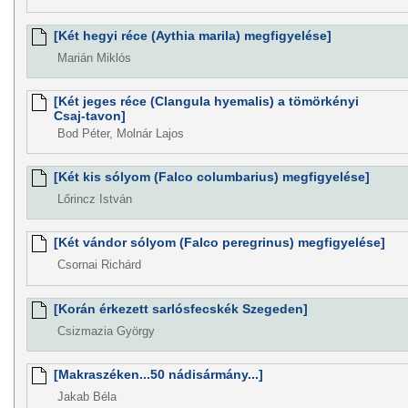
[Két hegyi réce (Aythia marila) megfigyelése]
Marián Miklós
[Két jeges réce (Clangula hyemalis) a tömörkényi
Csaj-tavon]
Bod Péter, Molnár Lajos
[Két kis sólyom (Falco columbarius) megfigyelése]
Lőrincz István
[Két vándor sólyom (Falco peregrinus) megfigyelése]
Csornai Richárd
[Korán érkezett sarlósfecskék Szegeden]
Csizmazia György
[Makraszéken...50 nádisármány...]
Jakab Béla