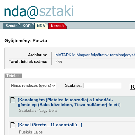
Szótár
KOPI
NDA
Kereső
Gyűjtemény: Puszta
Archívum:
MATARKA: Magyar folyóiratok tartalomjegyzé
Tárolt tételek száma:
255
Tételek
Szűkítés:
[Kanalasgém (Platalea leucorodia) a Labodári-
gémtelep (Baks közelében, Tisza hullámtér) felett]
Szőkefalvi-Nagy Béla
[Kecel főterén...11 csonttollú...]
Puskás Lajos