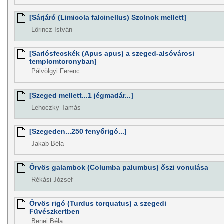
[Sárjáró (Limicola falcinellus) Szolnok mellett]
Lőrincz István
[Sarlósfecskék (Apus apus) a szeged-alsóvárosi
templomtoronyban]
Pálvölgyi Ferenc
[Szeged mellett...1 jégmadár...]
Lehoczky Tamás
[Szegeden...250 fenyőrigó...]
Jakab Béla
Örvös galambok (Columba palumbus) őszi vonulása
Rékási József
Örvös rigó (Turdus torquatus) a szegedi
Füvészkertben
Benei Béla