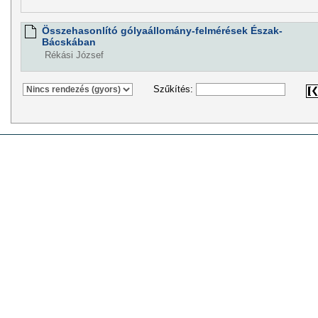
Összehasonlító gólyaállomány-felmérések Észak-
Bácskában
Rékási József
Szűkítés: