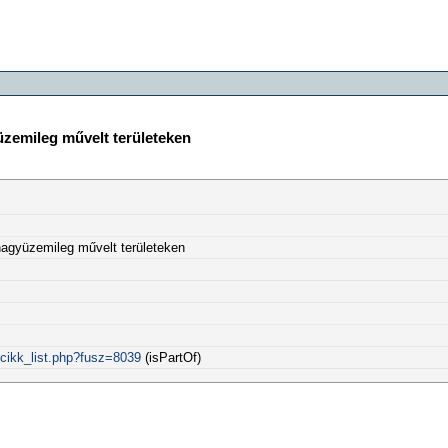
üzemileg művelt területeken
 nagyüzemileg művelt területeken
/cikk_list.php?fusz=8039
(isPartOf)