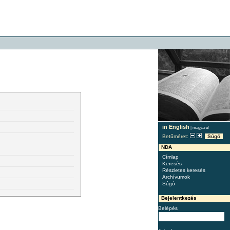
in English
|
magyarul
Betűméret:
Súgó
NDA
Címlap
Keresés
Részletes keresés
Archívumok
Súgó
Bejelentkezés
Belépés