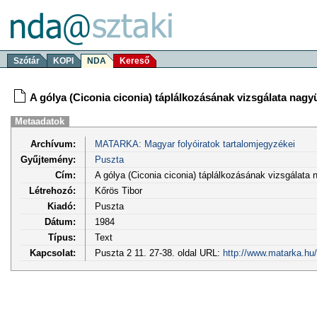
Szótár
KOPI
NDA
Kereső
A gólya (Ciconia ciconia) táplálkozásának vizsgálata nagy
Metaadatok
Archívum:
MATARKA: Magyar folyóiratok tartalomjegyzékei
Gyűjtemény:
Puszta
Cím:
A gólya (Ciconia ciconia) táplálkozásának vizsgálata
Létrehozó:
Kőrös Tibor
Kiadó:
Puszta
Dátum:
1984
Típus:
Text
Kapcsolat:
Puszta 2 11. 27-38. oldal URL:
http://www.matarka.hu