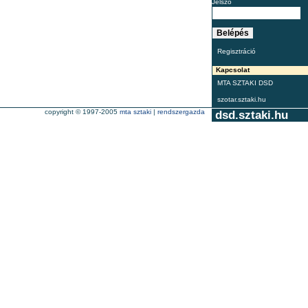
Jelszó
Regisztráció
Kapcsolat
MTA SZTAKI DSD
szotar.sztaki.hu
copyright © 1997-2005
mta sztaki
|
rendszergazda
dsd.sztaki.hu