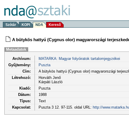
Szótár
KOPI
NDA
Kereső
A bütykös hattyú (Cygnus olor) magyarországi terjeszked
Metaadatok
Archívum:
MATARKA: Magyar folyóiratok tartalomjegyzékei
Gyűjtemény:
Puszta
Cím:
A bütykös hattyú (Cygnus olor) magyarországi terjes
Létrehozó:
Horváth Jenő
Kárpáti László
Kiadó:
Puszta
Dátum:
1988
Típus:
Text
Kapcsolat:
Puszta 3 12. 97-115. oldal URL:
http://www.matarka.h