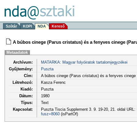
Szótár
KOPI
NDA
Kereső
A búbos cinege (Parus cristatus) és a fenyves cinege (Parus
Metaadatok
Archívum:
MATARKA: Magyar folyóiratok tartalomjegyzékei
Gyűjtemény:
Puszta
Cím:
A búbos cinege (Parus cristatus) és a fenyves cinege (P
Létrehozó:
Kasza Ferenc
Kiadó:
Puszta
Dátum:
1980
Típus:
Text
Kapcsolat:
Puszta Tiscia Supplement 3. 9. 19-20, 21. oldal URL:
fusz=8060
(isPartOf)