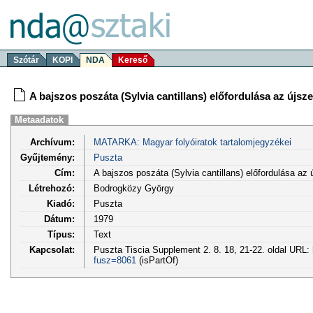
Szótár
KOPI
NDA
Kereső
A bajszos poszáta (Sylvia cantillans) előfordulása az újsz
Metaadatok
Archívum:
MATARKA: Magyar folyóiratok tartalomjegyzékei
Gyűjtemény:
Puszta
Cím:
A bajszos poszáta (Sylvia cantillans) előfordulása az
Létrehozó:
Bodrogközy György
Kiadó:
Puszta
Dátum:
1979
Típus:
Text
Kapcsolat:
Puszta Tiscia Supplement 2. 8. 18, 21-22. oldal URL:
fusz=8061
(isPartOf)