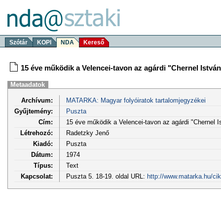
Szótár
KOPI
NDA
Kereső
15 éve működik a Velencei-tavon az agárdi "Chernel Istvá
Metaadatok
Archívum:
MATARKA: Magyar folyóiratok tartalomjegyzékei
Gyűjtemény:
Puszta
Cím:
15 éve működik a Velencei-tavon az agárdi "Chernel I
Létrehozó:
Radetzky Jenő
Kiadó:
Puszta
Dátum:
1974
Típus:
Text
Kapcsolat:
Puszta 5. 18-19. oldal URL:
http://www.matarka.hu/ci